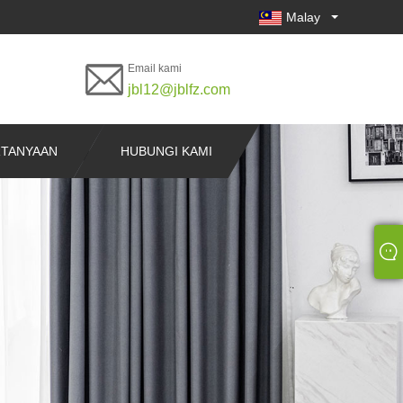
Malay
Email kami
jbl12@jblfz.com
RTANYAAN
HUBUNGI KAMI