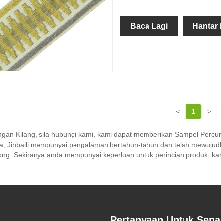
Baca Lagi
Hantar
<
1
>
ngan Kilang, sila hubungi kami, kami dapat memberikan Sampel Perc
na, Jinbaili mempunyai pengalaman bertahun-tahun dan telah mewujud
ng. Sekiranya anda mempunyai keperluan untuk perincian produk, kam
Pertanyaan Untuk Sena