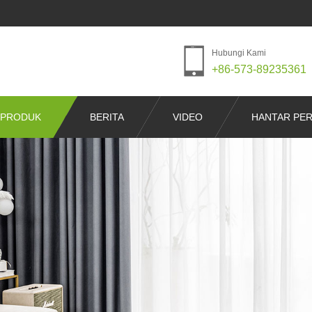
Hubungi Kami
+86-573-89235361
PRODUK
BERITA
VIDEO
HANTAR PE