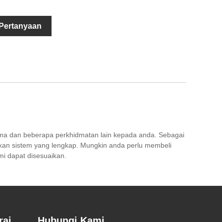
 Pertanyaan
uma dan beberapa perkhidmatan lain kepada anda. Sebagai
kan sistem yang lengkap. Mungkin anda perlu membeli
i dapat disesuaikan.
rai
Hubungi Kami