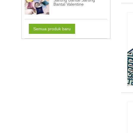
Sarung Bantal Sarung
Bantal Valentine
Semua produk baru