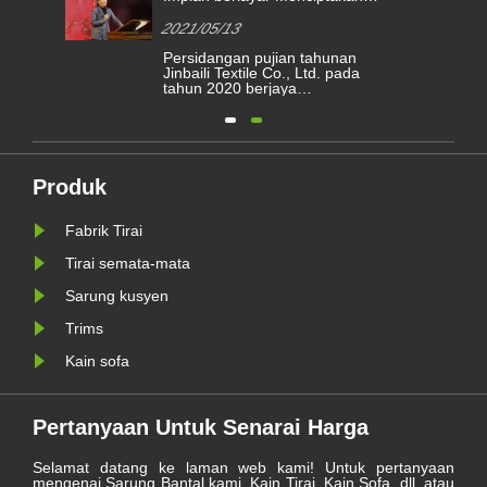
masa depan yang lebih baik |
2021/05/13
anugerah pengiktirafan
Persidangan pujian tahunan
kimberly-clark 2020
Jinbaili Textile Co., Ltd. pada
tahun 2020 berjaya
eni
disempurnakan. Keluarga
Jinbaili berkumpul di Haining
ua-
untuk meninjau kesukaran dan
.
pencapaian yang dicapai
tu
sepanjang tahun ini dan
menantikan perjalanan baru
Produk
pada tahun 2021.
in
Fabrik Tirai
Tirai semata-mata
Sarung kusyen
Trims
Kain sofa
Pertanyaan Untuk Senarai Harga
Selamat datang ke laman web kami! Untuk pertanyaan
mengenai Sarung Bantal kami, Kain Tirai, Kain Sofa, dll. atau