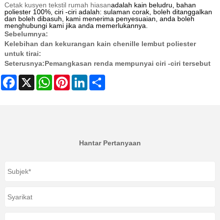
Cetak kusyen tekstil rumah hiasan
adalah kain beludru, bahan
poliester 100%, ciri -ciri adalah: sulaman corak, boleh ditanggalkan
dan boleh dibasuh, kami menerima penyesuaian, anda boleh
menghubungi kami jika anda memerlukannya.
Sebelumnya:
Kelebihan dan kekurangan kain chenille lembut poliester
untuk tirai:
Seterusnya:
Pemangkasan renda mempunyai ciri -ciri tersebut
Facebook
X
WhatsApp
Pinterest
LinkedIn
Share
Hantar Pertanyaan