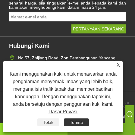
senarai harga, sila tinggalkan e-mel anda kepada kami dan
kami akan menghubungi kami dalam masa 24 jam.
Hubungi Kami
No.57, Zhijiang Road, Zon Pembangunan Yancang,
Haining, Zhejiang, China
X
+86-573-89235361
Kami menggunakan kuki untuk menawarkan anda
pengalaman menyemak imbas yang lebih baik,
jbl12@jblfz.com
menganalisis trafik tapak dan memperibadikan
kandungan. Dengan menggunakan tapak ini,
Dasar
anda bersetuju dengan penggunaan kuki kami.
Links
Sitemap
RSS
XML
Privasi
Dasar Privasi
Hak Cipta © 2021 Haining Jinbaili Textile Co., Ltd. Semua hak
terpelihara.
Tolak
Terima
whatsapp
E-mel