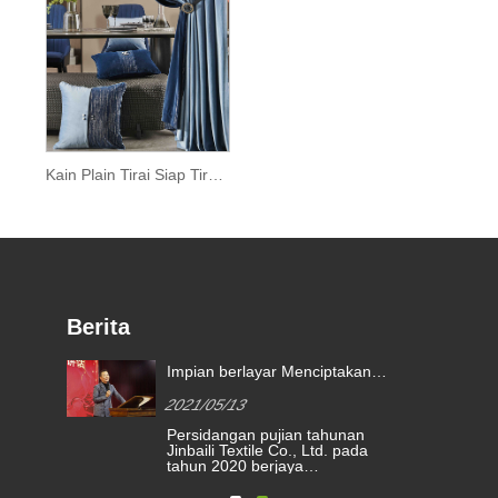
Kain Plain Tirai Siap Tirai Bilik Tidur yang Elegan
Berita
Impian berlayar Menciptakan
masa depan yang lebih baik |
2021/05/13
anugerah pengiktirafan
Persidangan pujian tahunan
kimberly-clark 2020
Jinbaili Textile Co., Ltd. pada
tahun 2020 berjaya
eni
disempurnakan. Keluarga
Jinbaili berkumpul di Haining