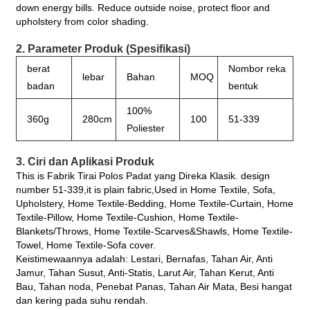
down energy bills. Reduce outside noise, protect floor and
upholstery from color shading.
2. Parameter Produk (Spesifikasi)
berat
Nombor reka
lebar
Bahan
MOQ
badan
bentuk
100%
360g
280cm
100
51-339
Poliester
3. Ciri dan Aplikasi Produk
This is Fabrik Tirai Polos Padat yang Direka Klasik. design
number 51-339,it is plain fabric,Used in Home Textile, Sofa,
Upholstery, Home Textile-Bedding, Home Textile-Curtain, Home
Textile-Pillow, Home Textile-Cushion, Home Textile-
Blankets/Throws, Home Textile-Scarves&Shawls, Home Textile-
Towel, Home Textile-Sofa cover.
Keistimewaannya adalah: Lestari, Bernafas, Tahan Air, Anti
Jamur, Tahan Susut, Anti-Statis, Larut Air, Tahan Kerut, Anti
Bau, Tahan noda, Penebat Panas, Tahan Air Mata, Besi hangat
dan kering pada suhu rendah.