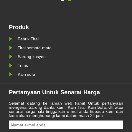
ua-
untuk meninjau kesukaran dan
.
pencapaian yang dicapai
tu
sepanjang tahun ini dan
menantikan perjalanan baru
pada tahun 2021.
in
Produk
Fabrik Tirai
Tirai semata-mata
Sarung kusyen
Trims
Kain sofa
Pertanyaan Untuk Senarai Harga
Selamat datang ke laman web kami! Untuk pertanyaan
mengenai Sarung Bantal kami, Kain Tirai, Kain Sofa, dll. atau
senarai harga, sila tinggalkan e-mel anda kepada kami dan
kami akan menghubungi kami dalam masa 24 jam.