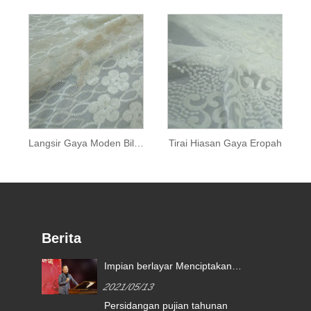
Langsir Gaya Moden Bilik Tidur
Tirai Hiasan Gaya Eropah
Berita
Impian berlayar Menciptakan
masa depan yang lebih baik |
2021/05/13
anugerah pengiktirafan
Persidangan pujian tahunan
kimberly-clark 2020