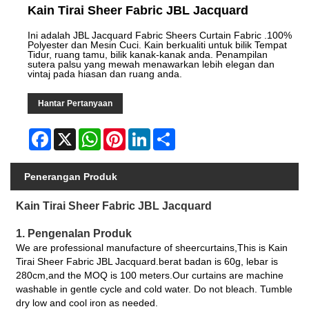
Kain Tirai Sheer Fabric JBL Jacquard
Ini adalah JBL Jacquard Fabric Sheers Curtain Fabric .100%
Polyester dan Mesin Cuci. Kain berkualiti untuk bilik Tempat
Tidur, ruang tamu, bilik kanak-kanak anda. Penampilan
sutera palsu yang mewah menawarkan lebih elegan dan
vintaj pada hiasan dan ruang anda.
Hantar Pertanyaan
Facebook
X
WhatsApp
Pinterest
LinkedIn
Share
Penerangan Produk
Kain Tirai Sheer Fabric JBL Jacquard
1. Pengenalan Produk
We are professional manufacture of sheercurtains,This is Kain
Tirai Sheer Fabric JBL Jacquard.berat badan is 60g, lebar is
280cm,and the MOQ is 100 meters.Our curtains are machine
washable in gentle cycle and cold water. Do not bleach. Tumble
dry low and cool iron as needed.