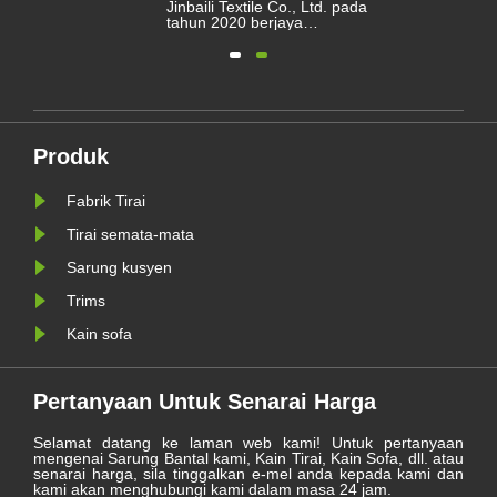
Jinbaili Textile Co., Ltd. pada
tahun 2020 berjaya
eni
disempurnakan. Keluarga
Jinbaili berkumpul di Haining
ua-
untuk meninjau kesukaran dan
.
pencapaian yang dicapai
tu
sepanjang tahun ini dan
menantikan perjalanan baru
pada tahun 2021.
in
Produk
Fabrik Tirai
Tirai semata-mata
Sarung kusyen
Trims
Kain sofa
Pertanyaan Untuk Senarai Harga
Selamat datang ke laman web kami! Untuk pertanyaan
mengenai Sarung Bantal kami, Kain Tirai, Kain Sofa, dll. atau
senarai harga, sila tinggalkan e-mel anda kepada kami dan
kami akan menghubungi kami dalam masa 24 jam.