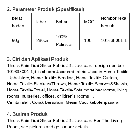
2. Parameter Produk (Spesifikasi)
berat
Nombor reka
lebar
Bahan
MOQ
badan
bentuk
100%
60g
280cm
100
101638001-1
Poliester
3. Ciri dan Aplikasi Produk
This is Kain Tirai Sheer Fabric JBL Jacquard. design number
101638001-1,it is sheers Jacquard fabric,Used in Home Textile,
Upholstery, Home Textile-Bedding, Home Textile-Curtain,
Home Textile-Blankets/Throws, Home Textile-Scarves&Shawls,
Home Textile-Towel, Home Textile-Sofa cover.bedrooms, living
rooms, nurseries, offices, children's rooms ...
Ciri itu ialah: Corak Bersulam, Mesin Cuci, kebolehpasaran
4. Butiran Produk
This is Kain Tirai Sheer Fabric JBL Jacquard For The Living
Room, see pictures and gets more details